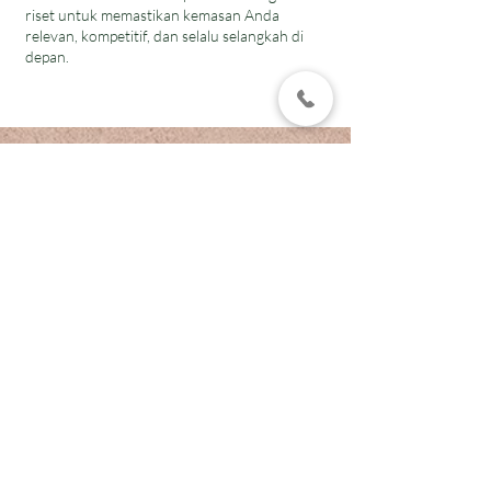
riset untuk memastikan kemasan Anda
relevan, kompetitif, dan selalu selangkah di
depan.
Info Perusahaan
PT EUNOIA ASCARYA GANTARI
Jl BKR No 145 B
Bandung Jawa Barat Indonesia
Senin - Jum'at :
08.00 - 17.00
Sabtu : 08.00 -14.00
Hari minggu dan tanggal merah libur